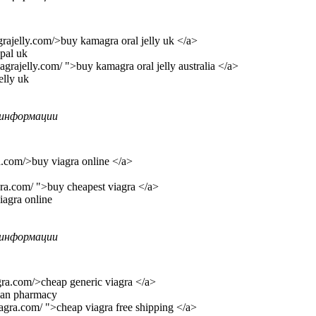
rajelly.com/>buy kamagra oral jelly uk </a>
ypal uk
grajelly.com/ ">buy kamagra oral jelly australia </a>
elly uk
информации
a.com/>buy viagra online </a>
gra.com/ ">buy cheapest viagra </a>
iagra online
информации
gra.com/>cheap generic viagra </a>
dian pharmacy
iagra.com/ ">cheap viagra free shipping </a>