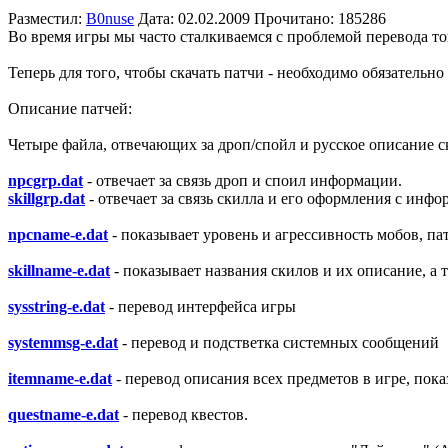
Разместил:
B0nuse
Дата: 02.02.2009
Прочитано: 185286
Во время игры мы часто сталкиваемся с проблемой перевода то
Теперь для того, чтобы скачать патчи - необходимо обязательно
Описание патчей:
Четыре файла, отвечающих за дроп/спойл и русское описание скило
npcgrp.dat
- отвечает за связь дроп и споил информации.
skillgrp.dat
- отвечает за связь скилла и его оформления с инф
npcname-e.dat
- показывает уровень и агрессивность мобов, па
skillname-e.dat
- показывает названия скилов и их описание, а 
sysstring-e.dat
- перевод интерфейса игры
systemmsg-e.dat
- перевод и подстветка системных сообщений
itemname-e.dat
- перевод описания всех предметов в игре, пока
questname-e.dat
- перевод квестов.