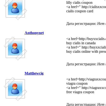
lilly cialis coupon
<a href=" http://cialisxxc
cialis coupon card
Дата регистрации:
Нет 
Anthonynet
<a href=http://buyxxcialis
buy cialis in canada
<a href=" http://buyxxcial
buy cialis online with pres
Дата регистрации:
Нет 
Matthewcig
<a href=http://viagraxxco
viagra coupon
<a href=" http://viagraxx
free viagra coupon
Дата регистрации:
Нет 