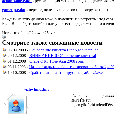
actionname-e.dat
- руссификация меню на кладке "Действия" (A
gametip-e.dat
- перевод полезных советов при загрузке игры.
Каждый из этих файлов можно изменить и настроить "под себя
Если Вы найдете ошибки или у вас есть предложение по измен
Источник: http://l2power.25dv.ru
Смотрите также связанные новости
08.04.2009 -
Обновление клиента LineAge2 Interlude
20.12.2008 -
ВНИМАНИЕ!!! Обновление клиента!
01.12.2008 -
Старт ОБТ 1 декабря 2008 года
03.11.2008 -
Начало закрытого бета тестирования 3 ноября 2
19.10.2008 -
Срабатывания антивируса на файл L2.exe
yphwhmddmy
Г…bent vindue https://xxx
selvГҐre sut
pigen gik forbi udendГёrs 