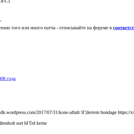
lt-C)
"
ению того или иного патча - отписывайте на форуме в
соответс
008 года
dk.wordpress.com/2017/07/31/kone-aftalt/ lГ¦derrem bondage https://
ibenholt sort hГҐrd kerne