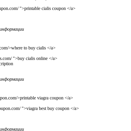
oupon.com/ ">printable cialis coupon </a>
информации
.com/>where to buy cialis </a>
is.com/ ">buy cialis online </a>
cription
информации
upon.com/>printable viagra coupon </a>
coupon.com/ ">viagra best buy coupon </a>
информации