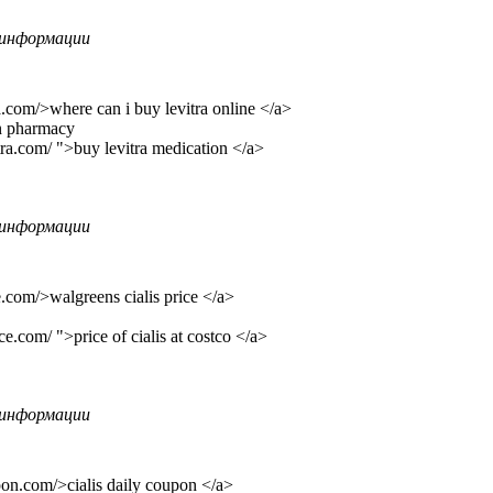
информации
a.com/>where can i buy levitra online </a>
an pharmacy
tra.com/ ">buy levitra medication </a>
информации
ce.com/>walgreens cialis price </a>
ice.com/ ">price of cialis at costco </a>
информации
pon.com/>cialis daily coupon </a>