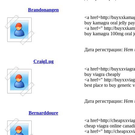
Brandonangen
<a href=http://buyxxkamag
buy kamagra oral jelly pa
<a href=" http://buyxxkama
buy kamagra 100mg oral j
Дата регистрации:
Нет 
CraigLug
<a href=http://buyxxviagr
buy viagra cheaply
<a href=" http://buyxxvia
best place to buy generic v
Дата регистрации:
Нет 
Bernarddoure
<a href=http://cheapxxvia
cheap viagra online cana
<a href=" http://cheapxxv