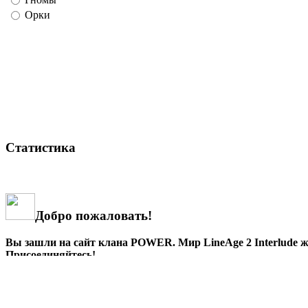
Орки
Статистика
Добро пожаловать!
Вы зашли на сайт клана POWER. Мир LineAge 2 Interlude жд
Присоединяйтесь!
Mumble.ru - скачать mumble, mumble сервер, нас