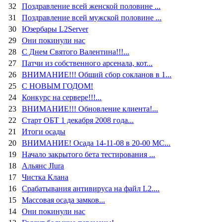
32
Поздравление всей женской половине ...
31
Поздравление всей мужской половине ...
30
Юзербары L2Server
29
Они покинули нас
28
C Днем Святого Валентина!!!...
27
Патчи из собственного арсенала, кот...
26
ВНИМАНИЕ!!! Общий сбор сокланов в 1...
25
C НОВЫМ ГОДОМ!
24
Конкурс на сервере!!!...
23
ВНИМАНИЕ!!! Обновление клиента!...
22
Старт ОБТ 1 декабря 2008 года...
21
Итоги осады
20
ВНИМАНИЕ! Осада 14-11-08 в 20-00 МС...
19
Начало закрытого бета тестирования ...
18
Альянс JIura
17
Чистка Клана
16
Срабатывания антивируса на файл L2....
15
Массовая осада замков...
14
Они покинули нас