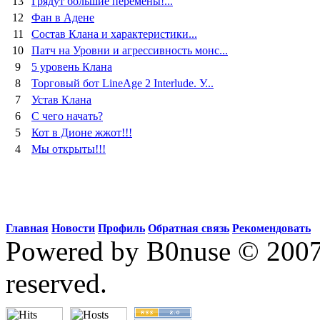
13
Грядут большие перемены!...
12
Фан в Адене
11
Состав Клана и характеристики...
10
Патч на Уровни и агрессивность монс...
9
5 уровень Клана
8
Торговый бот LineAge 2 Interlude. У...
7
Устав Клана
6
C чего начать?
5
Кот в Дионе жжот!!!
4
Мы открыты!!!
Главная
Новости
Профиль
Обратная связь
Рекомендовать
Powered by B0nuse © 200
reserved.