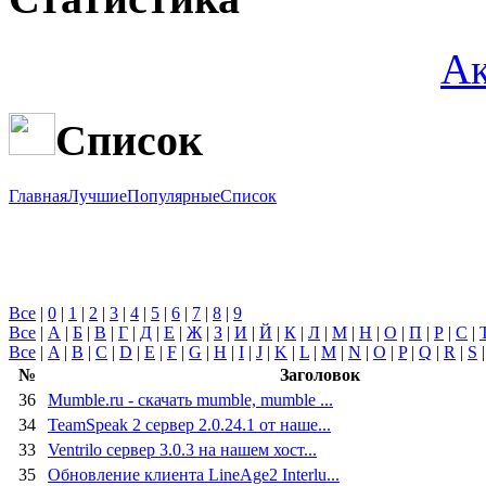
Ак
Список
Главная
Лучшие
Популярные
Список
Все
|
0
|
1
|
2
|
3
|
4
|
5
|
6
|
7
|
8
|
9
Все
|
А
|
Б
|
В
|
Г
|
Д
|
Е
|
Ж
|
З
|
И
|
Й
|
К
|
Л
|
М
|
Н
|
О
|
П
|
Р
|
С
|
Все
|
A
|
B
|
C
|
D
|
E
|
F
|
G
|
H
|
I
|
J
|
K
|
L
|
M
|
N
|
O
|
P
|
Q
|
R
|
S
№
Заголовок
36
Mumble.ru - скачать mumble, mumble ...
34
TeamSpeak 2 сервер 2.0.24.1 от наше...
33
Ventrilo сервер 3.0.3 на нашем хост...
35
Обновление клиента LineAge2 Interlu...