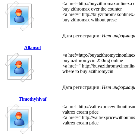
<a href=http://buyzithromaxonlinex.
buy zithromax over the counter
<a href=" http://buyzithromaxonlinex
buy zithromax without presc
Дата регистрации:
Нет информац
Allansof
<a href=http://buyazithromycinonline
buy azithromycin 250mg online
<a href=" http://buyazithromycinonli
where to buy azithromycin
Дата регистрации:
Нет информац
Timothyhivaf
<a href=http://valtrexpricewithoutins
valtrex cream price
<a href=" http://valtrexpricewithouti
valtrex cream price