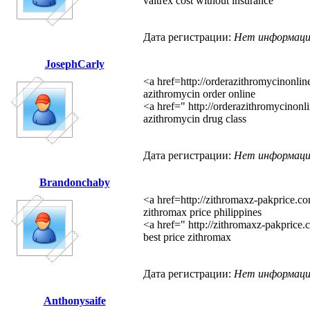
valtrex cost without insurance
Дата регистрации:
Нет информац
JosephCarly
<a href=http://orderazithromycinonli
azithromycin order online
<a href=" http://orderazithromycinonl
azithromycin drug class
Дата регистрации:
Нет информац
Brandonchaby
<a href=http://zithromaxz-pakprice.c
zithromax price philippines
<a href=" http://zithromaxz-pakprice
best price zithromax
Дата регистрации:
Нет информац
Anthonysaife