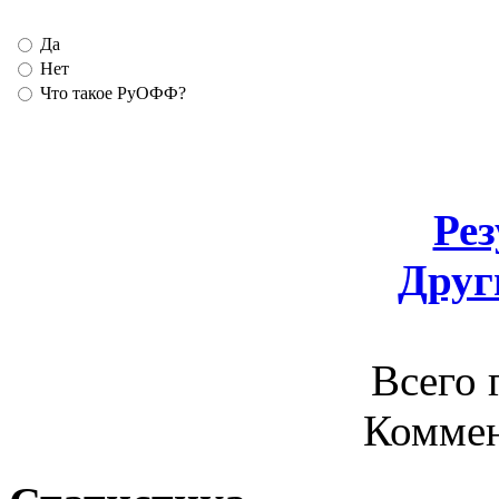
Да
Нет
Что такое РуОФФ?
Ре
Друг
Всего 
Комме