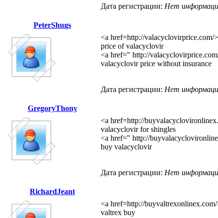
Дата регистрации:
Нет информац
PeterShugs
<a href=http://valacyclovirprice.com/
price of valacyclovir
<a href=" http://valacyclovirprice.com
valacyclovir price without insurance
Дата регистрации:
Нет информац
GregoryThony
<a href=http://buyvalacyclovironlinex
valacyclovir for shingles
<a href=" http://buyvalacyclovironlin
buy valacyclovir
Дата регистрации:
Нет информац
RichardJeant
<a href=http://buyvaltrexonlinex.com/
valtrex buy