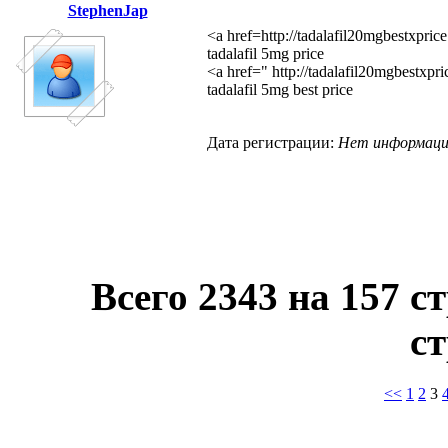
StephenJap
<a href=http://tadalafil20mgbestxpric
tadalafil 5mg price
<a href=" http://tadalafil20mgbestxpri
tadalafil 5mg best price
Дата регистрации:
Нет информац
Всего 2343 на 157 с
с
<<
1
2
3