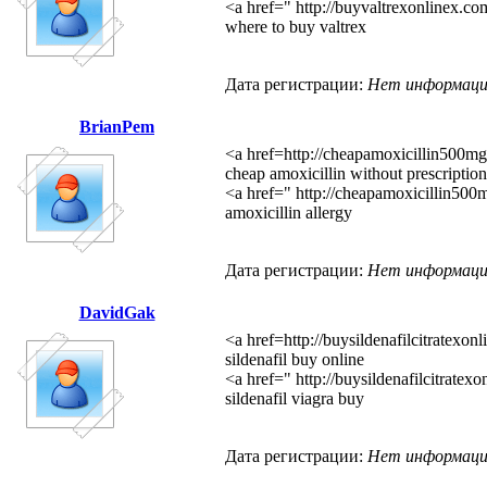
<a href=" http://buyvaltrexonlinex.co
where to buy valtrex
Дата регистрации:
Нет информац
BrianPem
<a href=http://cheapamoxicillin500mg
cheap amoxicillin without prescription
<a href=" http://cheapamoxicillin500m
amoxicillin allergy
Дата регистрации:
Нет информац
DavidGak
<a href=http://buysildenafilcitratexon
sildenafil buy online
<a href=" http://buysildenafilcitratex
sildenafil viagra buy
Дата регистрации:
Нет информац