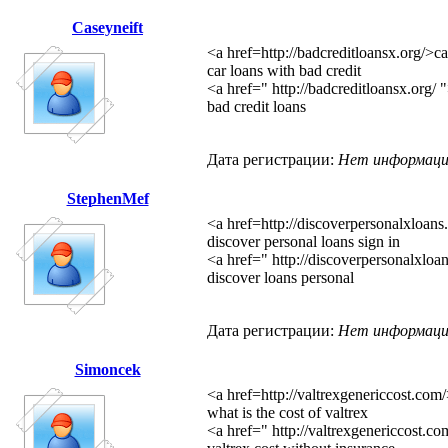
Caseyneift
<a href=http://badcreditloansx.org/>ca
car loans with bad credit
<a href=" http://badcreditloansx.org/ 
bad credit loans
Дата регистрации:
Нет информац
StephenMef
<a href=http://discoverpersonalxloan
discover personal loans sign in
<a href=" http://discoverpersonalxloa
discover loans personal
Дата регистрации:
Нет информац
Simoncek
<a href=http://valtrexgenericcost.com/
what is the cost of valtrex
<a href=" http://valtrexgenericcost.co