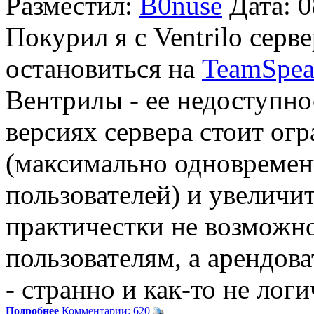
Разместил:
B0nuse
Дата: 
Покурил я с Ventrilo серв
остановиться на
TeamSpe
Вентрилы - ее недоступно
версиях сервера стоит огр
(максимально одновреме
пользователей) и увеличи
практичестки не возможн
пользователям, а арендова
- странно и как-то не лог
Подробнее
Комментарии: 620